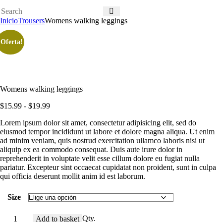
Inicio
Trousers
Womens walking leggings
¡Oferta!
Womens walking leggings
$
15
.
99
-
$
19
.
99
Lorem ipsum dolor sit amet, consectetur adipisicing elit, sed do
eiusmod tempor incididunt ut labore et dolore magna aliqua. Ut enim
ad minim veniam, quis nostrud exercitation ullamco laboris nisi ut
aliquip ex ea commodo consequat. Duis aute irure dolor in
reprehenderit in voluptate velit esse cillum dolore eu fugiat nulla
pariatur. Excepteur sint occaecat cupidatat non proident, sunt in culpa
qui officia deserunt mollit anim id est laborum.
Size
Qty.
Add to basket