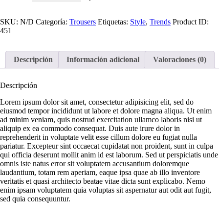
SKU:
N/D
Categoría:
Trousers
Etiquetas:
Style
,
Trends
Product ID:
451
Descripción
Información adicional
Valoraciones (0)
Descripción
Lorem ipsum dolor sit amet, consectetur adipisicing elit, sed do
eiusmod tempor incididunt ut labore et dolore magna aliqua. Ut enim
ad minim veniam, quis nostrud exercitation ullamco laboris nisi ut
aliquip ex ea commodo consequat. Duis aute irure dolor in
reprehenderit in voluptate velit esse cillum dolore eu fugiat nulla
pariatur. Excepteur sint occaecat cupidatat non proident, sunt in culpa
qui officia deserunt mollit anim id est laborum. Sed ut perspiciatis unde
omnis iste natus error sit voluptatem accusantium doloremque
laudantium, totam rem aperiam, eaque ipsa quae ab illo inventore
veritatis et quasi architecto beatae vitae dicta sunt explicabo. Nemo
enim ipsam voluptatem quia voluptas sit aspernatur aut odit aut fugit,
sed quia consequuntur.