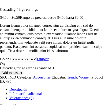
Cascading fringe earrings
$
4
.
50
-
$
6
.
50
Rango de precios: desde $4
.
50
hasta $6
.
50
Lorem ipsum dolor sit amet, consectetur adipisicing elit, sed do
eiusmod tempor incididunt ut labore et dolore magna aliqua. Ut enim
ad minim veniam, quis nostrud exercitation ullamco laboris nisi ut
aliquip ex ea commodo consequat. Duis aute irure dolor in
reprehenderit in voluptate velit esse cillum dolore eu fugiat nulla
pariatur. Excepteur sint occaecat cupidatat non proident, sunt in culpa
qui officia deserunt mollit anim id est laborum.
Color
Limpiar
Qty.
Cascading fringe earrings cantidad
Add to basket
SKU:
N/D
Categoría:
Accessories
Etiquetas:
Trends
,
Women
Product
ID:
435
Descripción
Información adicional
Valoraciones (0)