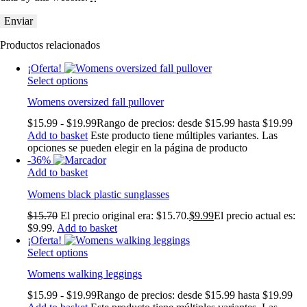
Productos relacionados
¡Oferta!
Select options
Womens oversized fall pullover
$
15
.
99
-
$
19
.
99
Rango de precios: desde $15
.
99
hasta $19
.
99
Add to basket
Este producto tiene múltiples variantes. Las
opciones se pueden elegir en la página de producto
-36%
Add to basket
Womens black plastic sunglasses
$
15
.
70
El precio original era: $15
.
70
.
$
9
.
99
El precio actual es:
$9
.
99
.
Add to basket
¡Oferta!
Select options
Womens walking leggings
$
15
.
99
-
$
19
.
99
Rango de precios: desde $15
.
99
hasta $19
.
99