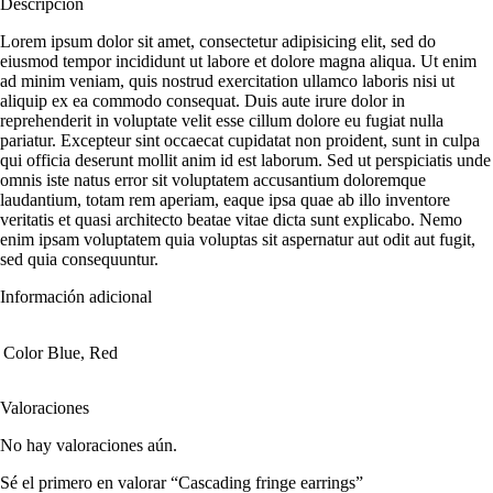
Descripción
Lorem ipsum dolor sit amet, consectetur adipisicing elit, sed do
eiusmod tempor incididunt ut labore et dolore magna aliqua. Ut enim
ad minim veniam, quis nostrud exercitation ullamco laboris nisi ut
aliquip ex ea commodo consequat. Duis aute irure dolor in
reprehenderit in voluptate velit esse cillum dolore eu fugiat nulla
pariatur. Excepteur sint occaecat cupidatat non proident, sunt in culpa
qui officia deserunt mollit anim id est laborum. Sed ut perspiciatis unde
omnis iste natus error sit voluptatem accusantium doloremque
laudantium, totam rem aperiam, eaque ipsa quae ab illo inventore
veritatis et quasi architecto beatae vitae dicta sunt explicabo. Nemo
enim ipsam voluptatem quia voluptas sit aspernatur aut odit aut fugit,
sed quia consequuntur.
Información adicional
Color
Blue, Red
Valoraciones
No hay valoraciones aún.
Sé el primero en valorar “Cascading fringe earrings”