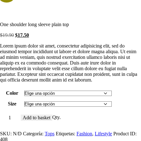
One shoulder long sleeve plain top
El
El
$
19
.
90
$
17
.
50
precio
precio
Lorem ipsum dolor sit amet, consectetur adipisicing elit, sed do
original
actual
eiusmod tempor incididunt ut labore et dolore magna aliqua. Ut enim
era:
es:
ad minim veniam, quis nostrud exercitation ullamco laboris nisi ut
$19
.
$17
.
aliquip ex ea commodo consequat. Duis aute irure dolor in
9
5
reprehenderit in voluptate velit esse cillum dolore eu fugiat nulla
0
0
pariatur. Excepteur sint occaecat cupidatat non proident, sunt in culpa
.
.
qui officia deserunt mollit anim id est laborum.
Color
Size
One
Qty.
Add to basket
shoulder
long
SKU:
N/D
Categoría:
Tops
Etiquetas:
Fashion
,
Lifestyle
Product ID:
sleeve
408
plain