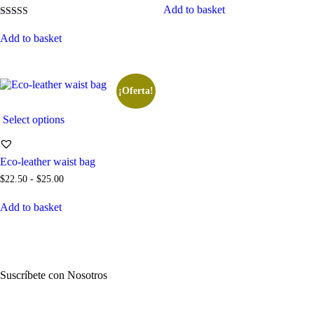
Add to basket
Este
Valorado con
5.00
Add to basket
producto
de 5
tiene
múltiples
variantes.
Las
¡Oferta!
opciones
se
Select options
pueden
elegir
en
Eco-leather waist bag
la
página
Rango
$
22
.
50
-
$
25
.
00
de
de
Este
precios:
producto
Add to basket
producto
desde
tiene
$22
.
múltiples
5
variantes.
0
hasta
Las
$25
.
opciones
Suscríbete con Nosotros
0
se
0
pueden
elegir