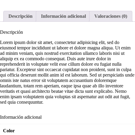
top
cantidad
Descripción
Información adicional
Valoraciones (0)
Descripción
Lorem ipsum dolor sit amet, consectetur adipisicing elit, sed do
eiusmod tempor incididunt ut labore et dolore magna aliqua. Ut enim
ad minim veniam, quis nostrud exercitation ullamco laboris nisi ut
aliquip ex ea commodo consequat. Duis aute irure dolor in
reprehenderit in voluptate velit esse cillum dolore eu fugiat nulla
pariatur. Excepteur sint occaecat cupidatat non proident, sunt in culpa
qui officia deserunt mollit anim id est laborum. Sed ut perspiciatis unde
omnis iste natus error sit voluptatem accusantium doloremque
laudantium, totam rem aperiam, eaque ipsa quae ab illo inventore
veritatis et quasi architecto beatae vitae dicta sunt explicabo. Nemo
enim ipsam voluptatem quia voluptas sit aspernatur aut odit aut fugit,
sed quia consequuntur.
Información adicional
Color