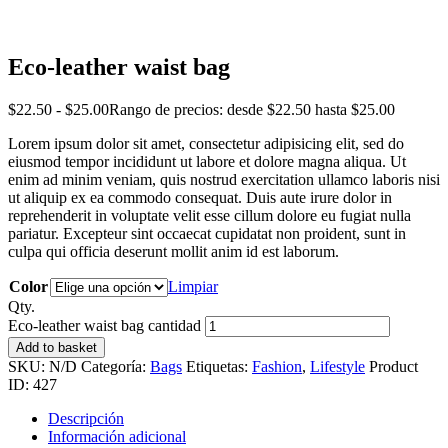
Eco-leather waist bag
$
22
.
50
-
$
25
.
00
Rango de precios: desde $22
.
50
hasta $25
.
00
Lorem ipsum dolor sit amet, consectetur adipisicing elit, sed do
eiusmod tempor incididunt ut labore et dolore magna aliqua. Ut
enim ad minim veniam, quis nostrud exercitation ullamco laboris nisi
ut aliquip ex ea commodo consequat. Duis aute irure dolor in
reprehenderit in voluptate velit esse cillum dolore eu fugiat nulla
pariatur. Excepteur sint occaecat cupidatat non proident, sunt in
culpa qui officia deserunt mollit anim id est laborum.
Color
Limpiar
Qty.
Eco-leather waist bag cantidad
Add to basket
SKU:
N/D
Categoría:
Bags
Etiquetas:
Fashion
,
Lifestyle
Product
ID:
427
Descripción
Información adicional