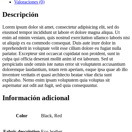
Valoraciones (0)
Descripción
Lorem ipsum dolor sit amet, consectetur adipisicing elit, sed do
eiusmod tempor incididunt ut labore et dolore magna aliqua. Ut
enim ad minim veniam, quis nostrud exercitation ullamco laboris nisi
ut aliquip ex ea commodo consequat. Duis aute irure dolor in
reprehenderit in voluptate velit esse cillum dolore eu fugiat nulla
pariatur. Excepteur sint occaecat cupidatat non proident, sunt in
culpa qui officia deserunt mollit anim id est laborum. Sed ut
perspiciatis unde omnis iste natus error sit voluptatem accusantium
doloremque laudantium, totam rem aperiam, eaque ipsa quae ab illo
inventore veritatis et quasi architecto beatae vitae dicta sunt
explicabo. Nemo enim ipsam voluptatem quia voluptas sit
aspernatur aut odit aut fugit, sed quia consequuntur.
Información adicional
Color
Black, Red
Fabric description
Eco-leather