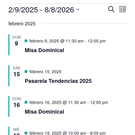
Eventos
2/9/2025
 - 
8/8/2026
Navegaci
Nave
Buscar
Lista
de
de
Selecciona
vistas
la
febrero 2025
búsqueda
de
fecha.
y
Even
DOM
vistas
Destacado
febrero 9, 2025 @ 11:30 am
-
12:00 pm
9
de
Misa Dominical
Eventos
SÁB
Destacado
febrero 15, 2025
15
Pasarela Tendencias 2025
DOM
Destacado
febrero 16, 2025 @ 11:30 am
-
12:00 pm
16
Misa Dominical
MIÉ
Destacado
febrero 19, 2025 @ 10:00 am
-
8:00 pm