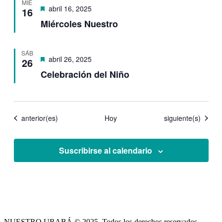
MIÉ
Destacado
abril 16, 2025
16
Miércoles Nuestro
SÁB
Destacado
abril 26, 2025
26
Celebración del Niño
Eventos
Eventos
anterior(es)
Hoy
siguiente(s)
Suscribirse al calendario
NUESTRO URABÁ © 2025. Todos los derechos reservados.