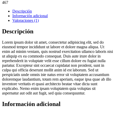
467
Descripción
Información adicional
Valoraciones (1)
Descripción
Lorem ipsum dolor sit amet, consectetur adipisicing elit, sed do
eiusmod tempor incididunt ut labore et dolore magna aliqua. Ut
enim ad minim veniam, quis nostrud exercitation ullamco laboris nisi
ut aliquip ex ea commodo consequat. Duis aute irure dolor in
reprehenderit in voluptate velit esse cillum dolore eu fugiat nulla
pariatur. Excepteur sint occaecat cupidatat non proident, sunt in
culpa qui officia deserunt mollit anim id est laborum. Sed ut
perspiciatis unde omnis iste natus error sit voluptatem accusantium
doloremque laudantium, totam rem aperiam, eaque ipsa quae ab illo
inventore veritatis et quasi architecto beatae vitae dicta sunt
explicabo. Nemo enim ipsam voluptatem quia voluptas sit
aspernatur aut odit aut fugit, sed quia consequuntur.
Información adicional