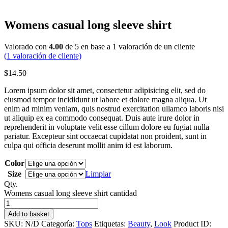
Womens casual long sleeve shirt
Valorado con
4.00
de 5 en base a
1
valoración de un cliente
(
1
valoración de cliente)
$
14
.
50
Lorem ipsum dolor sit amet, consectetur adipisicing elit, sed do
eiusmod tempor incididunt ut labore et dolore magna aliqua. Ut
enim ad minim veniam, quis nostrud exercitation ullamco laboris nisi
ut aliquip ex ea commodo consequat. Duis aute irure dolor in
reprehenderit in voluptate velit esse cillum dolore eu fugiat nulla
pariatur. Excepteur sint occaecat cupidatat non proident, sunt in
culpa qui officia deserunt mollit anim id est laborum.
Color
Size
Limpiar
Qty.
Womens casual long sleeve shirt cantidad
Add to basket
SKU:
N/D
Categoría:
Tops
Etiquetas:
Beauty
,
Look
Product ID: