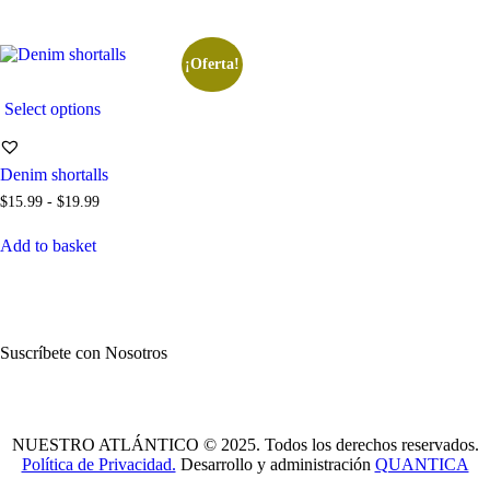
$29
.
$25
.
$78
.
$69
.
9
9
0
0
0
0
0
0
.
.
.
.
¡Oferta!
Select options
Denim shortalls
Rango
$
15
.
99
-
$
19
.
99
de
Este
precios:
Add to basket
producto
desde
tiene
$15
.
múltiples
9
variantes.
9
hasta
Las
$19
.
opciones
Suscríbete con Nosotros
9
se
9
pueden
elegir
en
la
NUESTRO ATLÁNTICO © 2025. Todos los derechos reservados.
página
Política de Privacidad.
Desarrollo y administración
QUANTICA
de