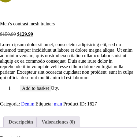
Men’s contrast mesh trainers
El
El
$
150
.
99
$
129
.
99
precio
precio
Lorem ipsum dolor sit amet, consectetur adipisicing elit, sed do
original
actual
eiusmod tempor incididunt ut labore et dolore magna aliqua. Ut enim
era:
es:
ad minim veniam, quis nostrud exercitation ullamco laboris nisi ut
$150
.
$129
.
aliquip ex ea commodo consequat. Duis aute irure dolor in
9
9
reprehenderit in voluptate velit esse cillum dolore eu fugiat nulla
9
9
pariatur. Excepteur sint occaecat cupidatat non proident, sunt in culpa
.
.
qui officia deserunt mollit anim id est laborum.
Men's
Qty.
Add to basket
contrast
mesh
Categoría:
Denim
Etiqueta:
man
Product ID:
1627
trainers
cantidad
Descripción
Valoraciones (0)