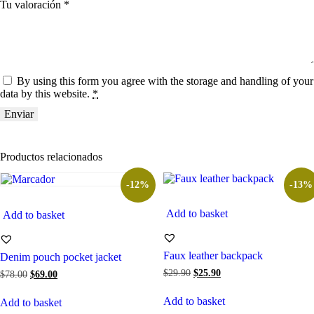
Tu valoración
*
By using this form you agree with the storage and handling of your
data by this website.
*
Productos relacionados
-12%
-13%
Add to basket
Add to basket
Faux leather backpack
Denim pouch pocket jacket
El
El
$
29
.
90
$
25
.
90
El
El
$
78
.
00
$
69
.
00
precio
precio
precio
precio
original
actual
original
actual
Add to basket
Add to basket
era:
es:
era:
es: